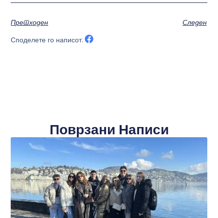
Претходен
Следен
Споделете го написот:
Поврзани Написи