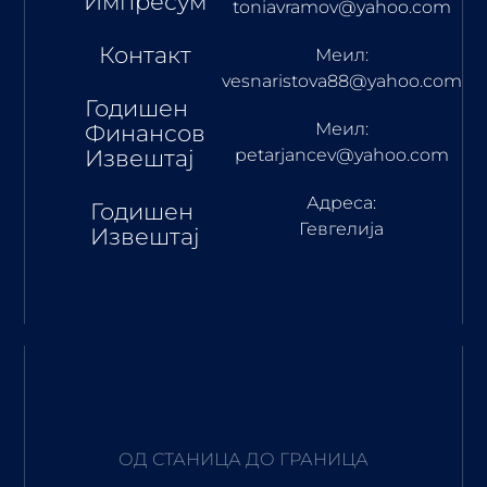
Импресум
toniavramov@yahoo.com
Контакт
Меил:
vesnaristova88@yahoo.com
Годишен
Меил:
Финансов
Извештај
petarjancev@yahoo.com
Адреса:
Годишен
Гевгелија
Извештај
ОД СТАНИЦА ДО ГРАНИЦА