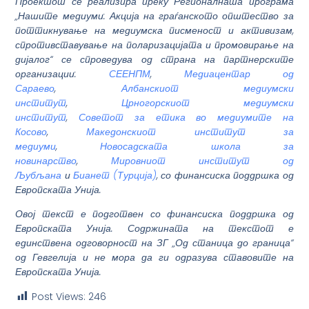
Проектот се реализира преку Регионалната програма
„Нашите медиуми: Акција на граѓанското општество за
поттикнување на медиумска писменост и активизам,
спротивставување на поларизацијата и промовирање на
дијалог“ се спроведува од страна на партнерските
организации:
СЕЕНПМ
,
Медиацентар од
Сараево
,
Албанскиот медиумски
институт
,
Црногорскиот медиумски
институт
,
Советот за етика во медиумите на
Косово
,
Македонскиот институт за
медиуми
,
Новосадската школа за
новинарство
,
Мировниот институт од
Љубљана
и
Бианет (Турција)
, со финансиска поддршка од
Европската Унија.
Овој текст е подготвен со финансиска поддршка од
Европската Унија. Содржината на текстот е
единствена одговорност на ЗГ „Од станица до граница“
од Гевгелија и не мора да ги одразува ставовите на
Европската Унија.
Post Views:
246