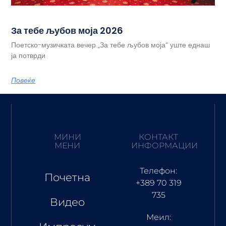
За тебе љубов моја 2026
Поетско-музичката вечер „За тебе љубов моја“ уште еднаш
ја потврди
Повеќе
МИНИ
КОНТАКТ
МЕНИ
ИНФОРМАЦИИ
Телефон:
Почетна
+389 70 319
735
Видео
Меил: