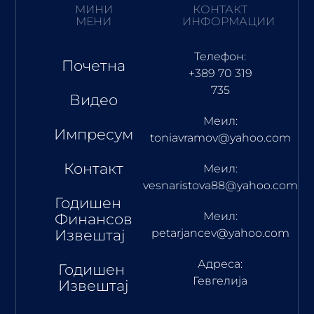
МИНИ
КОНТАКТ
МЕНИ
ИНФОРМАЦИИ
Телефон:
Почетна
+389 70 319
735
Видео
Меил:
Импресум
toniavramov@yahoo.com
Контакт
Меил:
vesnaristova88@yahoo.com
Годишен
Меил:
Финансов
Извештај
petarjancev@yahoo.com
Адреса:
Годишен
Гевгелија
Извештај