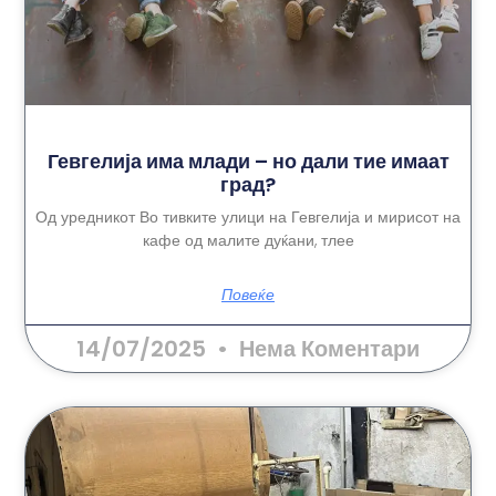
Гевгелија има млади – но дали тие имаат
град?
Од уредникот Во тивките улици на Гевгелија и мирисот на
кафе од малите дуќани, тлее
Повеќе
14/07/2025
Нема Коментари