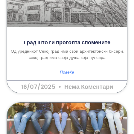
Град што ги проголта спомените
Од уредникот Секој град има свои архитектонски бисери,
секој град има своја душа која пулсира
Повеќе
16/07/2025
Нема Коментари