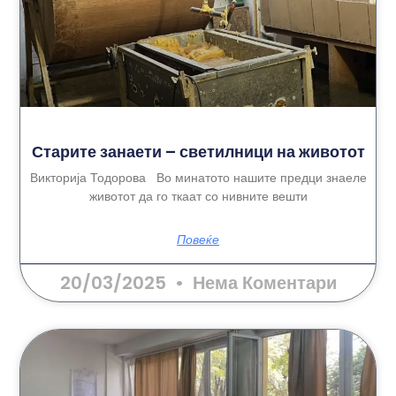
Старите занаети – светилници на животот
Викторија Тодорова Во минатото нашите предци знаеле
животот да го ткаат со нивните вешти
Повеќе
20/03/2025
Нема Коментари