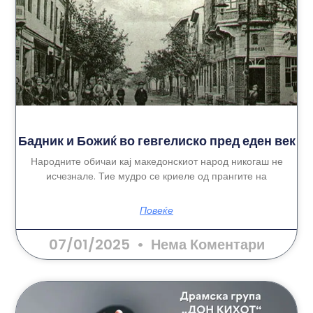
Бадник и Божиќ во гевгелиско пред еден век
Народните обичаи кај македонскиот народ никогаш не
исчезнале. Тие мудро се криеле од прангите на
Повеќе
07/01/2025
Нема Коментари