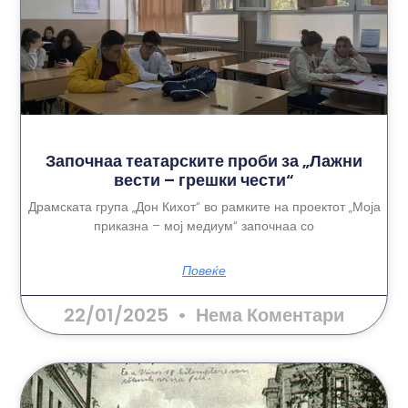
Започнаа театарските проби за „Лажни
вести – грешки чести“
Драмската група „Дон Кихот“ во рамките на проектот „Моја
приказна – мој медиум“ започнаа со
Повеќе
22/01/2025
Нема Коментари