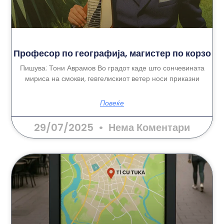
Професор по географија, магистер по корзо
Пишува: Тони Аврамов Во градот каде што сончевината
мириса на смокви, гевгелискиот ветер носи приказни
Повеќе
29/07/2025
Нема Коментари