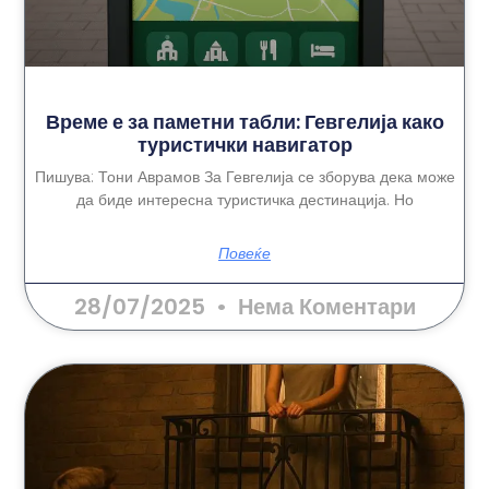
Време е за паметни табли: Гевгелија како
туристички навигатор
Пишува: Тони Аврамов За Гевгелија се зборува дека може
да биде интересна туристичка дестинација. Но
Повеќе
28/07/2025
Нема Коментари