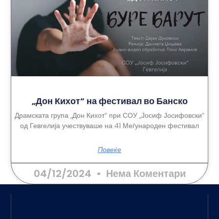
„Дон Кихот“ на фестивал во Банско
Драмската група „Дон Кихот“ при СОУ „Јосиф Јосифовски“
од Гевгелија учествуваше на 41 Меѓународен фестивал
Повеќе
04/12/2024
Нема Коментари