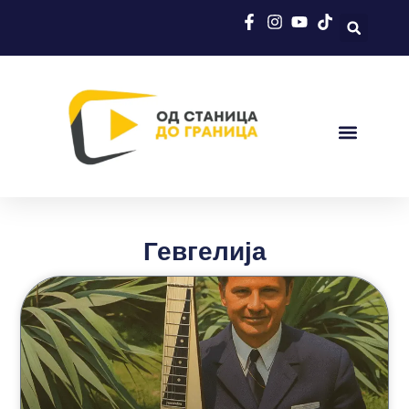
Гевгелија