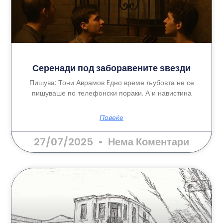
Серенади под заборавените ѕвезди
Пишува: Тони Аврамов Eдно време љубовта не се
пишуваше по телефонски пораки. А и навистина
Повеќе
27/07/2025
Нема Коментари