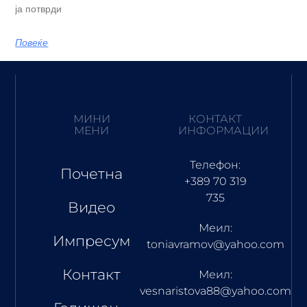
ја потврди
Повеќе
МИНИ
КОНТАКТ
МЕНИ
ИНФОРМАЦИИ
Телефон:
Почетна
+389 70 319
735
Видео
Меил:
Импресум
toniavramov@yahoo.com
Контакт
Меил:
vesnaristova88@yahoo.com