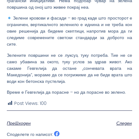
граѓански иницијативи. Нема подобар чувар на зелена
површина од оној што живее покрај неа.
Зелени кровови и фасади
– во град каде што просторот е
ограничен, вертикалното зеленило е иднина и не треба кон
овие решенија да бидеме скептици, напротив мора да ги
следиме современите светски стандарди за доброто на
сите.
Зелените површини не се луксуз, туку потреба. Тие не се
само убавина за окото, туку услов за здрав живот. Ако
сакаме Гевгелија да остане „сончевата врата на
Македонија“, мораме да се погрижиме да не биде врата што
води кон бетонска пустелија.
Време е Гевгелија да порасне – но да порасне во зелено.
Post Views:
100
Претходен
Следен
Споделете го написот: