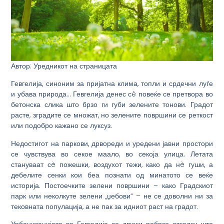
Автор: Уредникот на страницата
Гевгелија, синоним за пријатна клима, топли и срдечни луѓе
и убава природа… Гевгелија денес сè повеќе се претвора во
бетонска слика што брзо ги губи зелените тонови. Градот
расте, зградите се множат, но зелените површини се реткост
или подобро кажано се луксуз.
Недостигот на паркови, дрвореди и уредени јавни простори
се чувствува во секое маало, во секоја улица. Летата
стануваат сè пожешки, воздухот тежи, како да нè гуши, а
дебелите сенки кои беа познати од минатото се веќе
историја. Постоечките зелени површини – како Градскиот
парк или неколкуте зелени „џебови“ – не се доволни ни за
тековната популација, а не пак за идниот раст на градот.