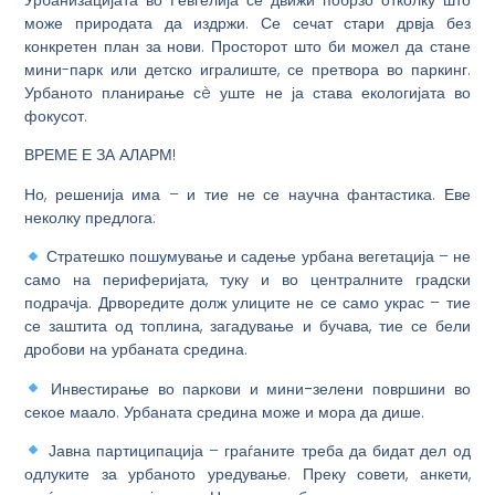
Урбанизацијата во Гевгелија се движи побрзо отколку што
може природата да издржи. Се сечат стари дрвја без
конкретен план за нови. Просторот што би можел да стане
мини-парк или детско игралиште, се претвора во паркинг.
Урбаното планирање сè уште не ја става екологијата во
фокусот.
ВРЕМЕ Е ЗА АЛАРМ!
Но, решенија има – и тие не се научна фантастика. Еве
неколку предлога:
Стратешко пошумување и садење урбана вегетација
– не
само на периферијата, туку и во централните градски
подрачја. Дрворедите долж улиците не се само украс – тие
се заштита од топлина, загадување и бучава, тие се бели
дробови на урбаната средина.
Инвестирање во паркови и мини-зелени површини
во
секое маало. Урбаната средина може и мора да дише.
Јавна партиципација
– граѓаните треба да бидат дел од
одлуките за урбаното уредување. Преку совети, анкети,