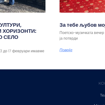
УЛТУРИ,
За тебе љубов мо
И ХОРИЗОНТИ:
Поетско-музичката вечер
О СЕЛО
ја потврди
Повеќе
 до 17 февруари имавме
КО
Те