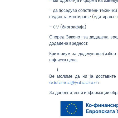
– методологија и форма на изведу
– да поседува сопствени технички
студио за монтирање (едитирање 
– CV (биографија)
Според Законот за додадена вре
додадена вредност;
Критериум за доделување/избор 
најниска цена.
Ве молиме да ни ја доставите В
odstanica@yahoo.com
.
За дополнителни информации обрат