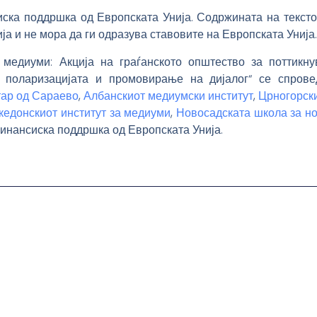
иска поддршка од Европската Унија. Содржината на тексто
ија и не мора да ги одразува ставовите на Европската Унија.
 медиуми: Акција на граѓанското општество за поттикн
а поларизацијата и промовирање на дијалог“ се спрове
ар од Сараево
,
Албанскиот медиумски институт
,
Црногорски
кедонскиот институт за медиуми
,
Новосадската школа за н
финансиска поддршка од Европската Унија.