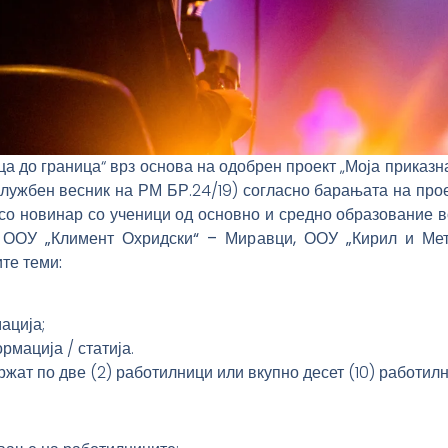
а до граница“ врз основа на одобрен проект „Моја приказн
Службен весник на РМ БР.24/19) согласно барањата на прое
о новинар со ученици од основно и средно образование во
 ООУ „Климент Охридски“ – Миравци, ООУ „Кирил и Мет
ите теми:
ација;
мација / статија.
жат по две (2) работилници или вкупно десет (10) работилн