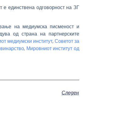
т е единствена одговорност на ЗГ
ување на медиумска писменост и
дува од страна на партнерските
от медиумски институт
,
Советот за
овинарство
,
Мировниот институт од
Следен