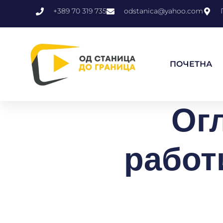
+389 70 319 735
odstanica@yahoo.com
ПОЧЕТНА
Ог
работ