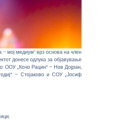
а – мој медиум“ врз основа на член
ктот донесе одлука за
објавување
: ООУ „Кочо Рацин“ – Нов Дојран,
одиј“ – Стојаково и СОУ „Јосиф
ици;