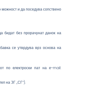
о можност и да поседува сопствено
а бидат без прорачунат данок на
бавка се утврдува врз основа на
от по електроски пат на е-mail:
л на ЗГ „СГ“).