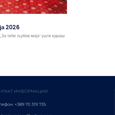
ја 2026
 „За тебе љубов моја“ уште еднаш
НТАКТ ИНФОРМАЦИИ
лефон: +389 70 319 735