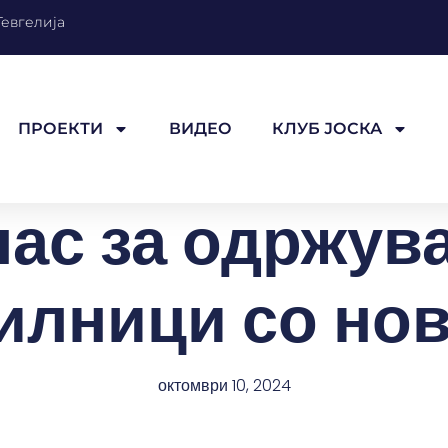
Гевгелија
ПРОЕКТИ
ВИДЕО
КЛУБ ЈОСКА
лас за одржув
илници со но
октомври 10, 2024