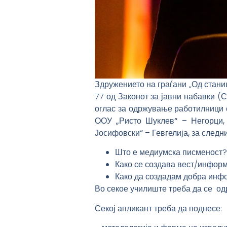
Здружението на граѓани „Од станиц
77 од Законот за јавни набавки (
оглас
за одржување работилници с
ООУ „Ристо Шуклев“ – Негорци,
Јосифовски“ – Гевгелија, за следн
Што е медиумска писменост?
Како се создава вест/информ
Како да создадам добра инфор
Во секое училиште треба да се одр
Секој апликант треба да поднесе: