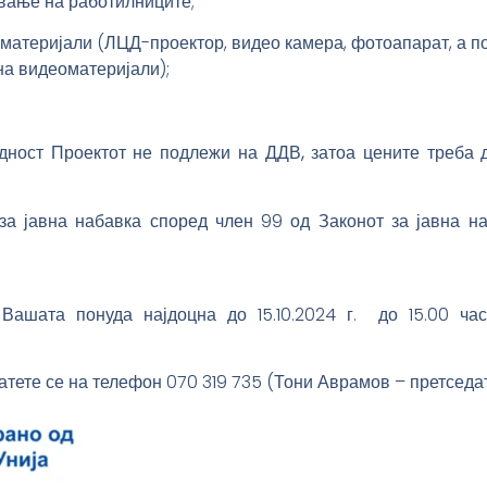
вање на работилниците;
 материјали (ЛЦД-проектор, видео камера, фотоапарат, а п
на видеоматеријали);
дност Проектот не подлежи на ДДВ, затоа цените треба д
за јавна набавка според член 99 од Законот за јавна на
ашата понуда најдоцна до 15.10.2024 г. до 15.00 час
ете се на телефон 070 319 735 (Тони Аврамов – претседате