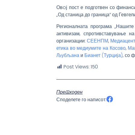
Овoј пост е подготвен со финанс
„Од станица до граница“ од Гевгел
Регионалната програма „Нашите
активизам, спротивставување н
организации:
СЕЕНПМ
,
Медиацент
етика во медиумите на Косово
,
Ма
Љубљана
и
Бианет (Турција)
, со 
Post Views:
150
Претходен
Споделете го написот: