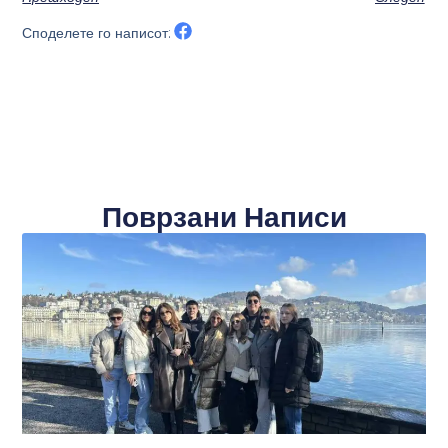
Споделете го написот:
Поврзани Написи