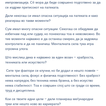
импровизација. Сè мора да биде совршено подготвено за да
се издржи притисокот на патеката.
Дали некогаш си имал опасна ситуација на патеката и како
реагираш во такви моменти?
Сум имал многу опасни ситуации. Секогаш се обидувам да
избегнам пад или судир, но понекогаш тоа е невозможно. Во
тие моменти најважно е да останеш смирен, да ја задржиш
контролата и да не паничиш. Менталната сила тука игра
огромна улога.
Што мислиш дека е најважно за еден возач – храброста,
техниката или искуството?
Сите три фактори се клучни, но би додал и нешто повеќе –
ментална сила, фокус и физичка подготвеност. Без храброст
нема напредок, без техника нема брзина, а без искуство
нема стабилност. Тоа е совршен спој што се гради со време,
труд и дисциплина.
Кои се твоите идни цели – дали планираш меѓународни
трки или нешто ново во кариерата?