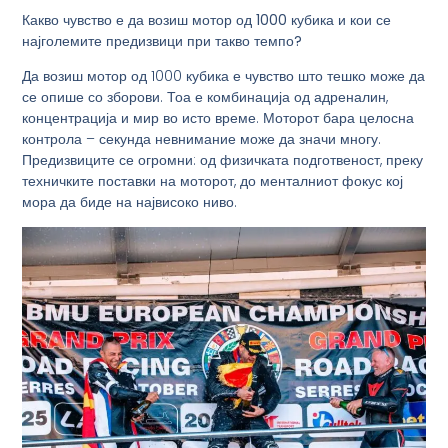
Какво чувство е да возиш мотор од 1000 кубика и кои се
најголемите предизвици при такво темпо?
Да возиш мотор од 1000 кубика е чувство што тешко може да
се опише со зборови. Тоа е комбинација од адреналин,
концентрација и мир во исто време. Моторот бара целосна
контрола – секунда невнимание може да значи многу.
Предизвиците се огромни: од физичката подготвеност, преку
техничките поставки на моторот, до менталниот фокус кој
мора да биде на највисоко ниво.