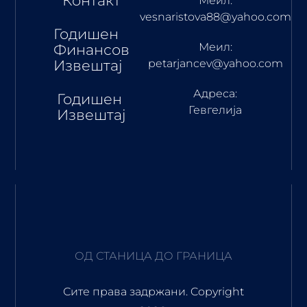
Контакт
Меил:
vesnaristova88@yahoo.com
Годишен
Меил:
Финансов
Извештај
petarjancev@yahoo.com
Адреса:
Годишен
Гевгелија
Извештај
ОД СТАНИЦА ДО ГРАНИЦА
Сите права задржани. Copyright