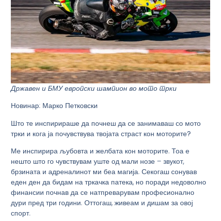
Државен и БМУ европски шампион во мото трки
Новинар: Марко Петковски
Што те инспирираше да почнеш да се занимаваш со мото
трки и кога ја почувствува твојата страст кон моторите?
Ме инспирира љубовта и желбата кон моторите. Тоа е
нешто што го чувствувам уште од мали нозе – звукот,
брзината и адреналинот ми беа магија. Секогаш сонував
еден ден да бидам на тркачка патека, но поради недоволно
финансии почнав да се натпреварувам професионално
дури пред три години. Оттогаш, живеам и дишам за овој
спорт.