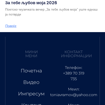
За тебе љубов моја 2026
Поетско-музичката вечер „За тебе љубов моја“ уште еднаш
ја потврди
Повеќе
МИНИ
КОНТАКТ
МЕНИ
ИНФОРМАЦИИ
Телефон:
Почетна
+389 70 319
735
Видео
Меил:
Импресум
toniavramov@yahoo.com