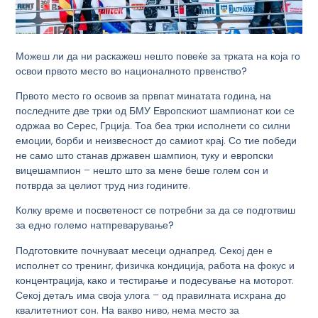
Можеш ли да ни раскажеш нешто повеќе за трката на која го
освои првото место во националното првенство?
Првото место го освоив за првпат минатата година, на
последните две трки од БМУ Европскиот шампионат кои се
одржаа во Серес, Грција. Тоа беа трки исполнети со силни
емоции, борби и неизвесност до самиот крај. Со тие победи
не само што станав државен шампион, туку и европски
вицешампион – нешто што за мене беше голем сон и
потврда за целиот труд низ годините.
Колку време и посветеност се потребни за да се подготвиш
за едно големо натпреварување?
Подготовките почнуваат месеци однапред. Секој ден е
исполнет со тренинг, физичка кондиција, работа на фокус и
концентрација, како и тестирање и подесување на моторот.
Секој детаљ има своја улога – од правилната исхрана до
квалитетниот сон. На вакво ниво, нема место за