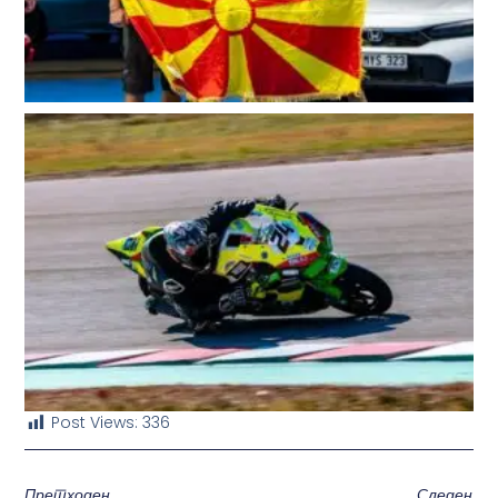
Post Views:
336
Претходен
Следен