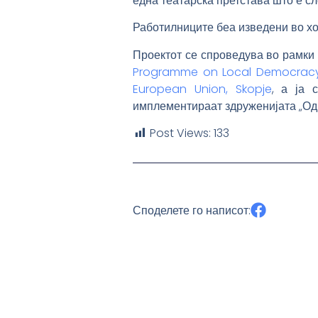
една театарска претстава што е сл
Работилниците беа изведени во хо
Проектот се спроведува во рамки
Programme on Local Democracy 
European Union, Skopje
, а ја 
имплементираат здруженијата „Од 
Post Views:
133
Споделете го написот: