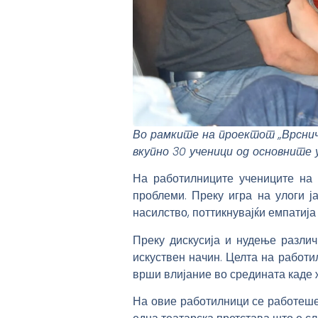
Во рамките на проектот „Врсни
вкупно 30 ученици од основните
На работилниците учениците на 
проблеми. Преку игра на улоги ј
насилство, поттикнувајќи емпатија 
Преку дискусија и нудење разли
искуствен начин. Целта на работ
врши влијание во средината каде 
На овие работилници се работеше 