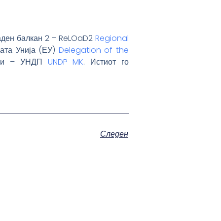
паден балкан 2 – ReLOaD2
Regional
ката Унија (ЕУ)
Delegation of the
ации – УНДП
UNDP MK
. Истиот го
Следен