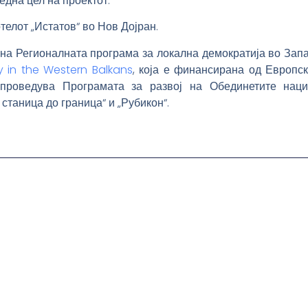
една цел на проектот.
телот „Истатов“ во Нов Дојран.
 на Регионалната програма за локална демократија во За
in the Western Balkans
, која е финансирана од Европс
спроведува Програмата за развој на Обединетите н
станица до граница“ и „Рубикон“.