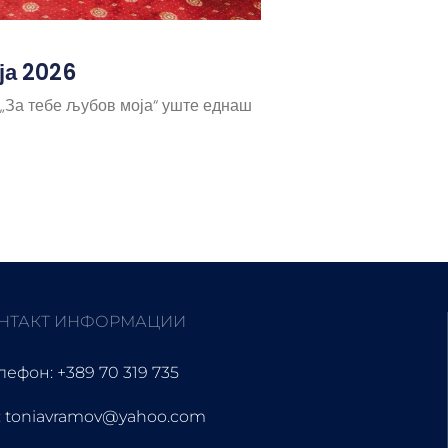
ја 2026
 „За тебе љубов моја“ уште еднаш
НТАКТ ИНФОРМАЦИИ
лефон: +389 70 319 735
 toniavramov@yahoo.com