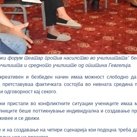
чки форум театар против насилство во училиштата“ беш
 училишта и средното училиште од општина Гевгелија.
креативен и безбеден начин имаа можност слободно да
а претставуваа фактичката состојба во нивната средина 
и одговорност кај секого.
чни пристапи во конфликтните ситуации учениците имаа м
илниците беше поттикнување индивидуална и создавање пр
живее и се движи.
и на создавање на четири сценарија кои подоцна треба д