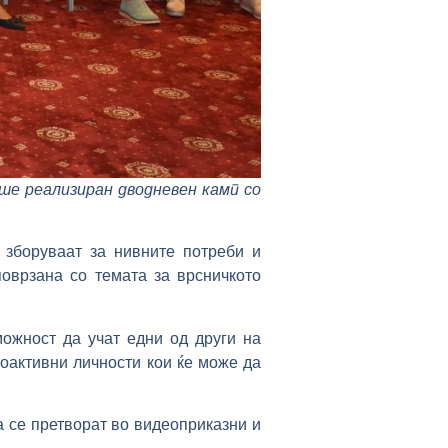
е реализиран дводневен камп со
 зборуваат за нивните потреби и
поврзана со темата за врсничкото
ожност да учат едни од други на
оактивни личности кои ќе може да
а се претворат во видеоприказни и