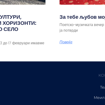
УЛТУРИ,
За тебе љубов мо
И ХОРИЗОНТИ:
Поетско-музичката вечер
О СЕЛО
ја потврди
Повеќе
 до 17 февруари имавме
КО
Те
Меил: