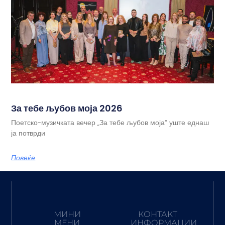
За тебе љубов моја 2026
Поетско-музичката вечер „За тебе љубов моја“ уште еднаш
ја потврди
Повеќе
МИНИ
КОНТАКТ
МЕНИ
ИНФОРМАЦИИ