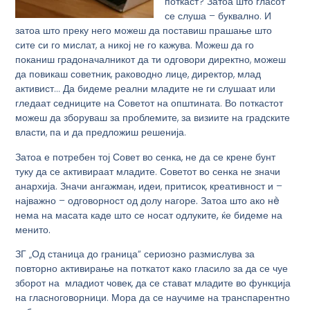
поткаст? Затоа што гласот
се слуша – буквално. И
затоа што преку него можеш да поставиш прашање што
сите си го мислат, а никој не го кажува. Можеш да го
поканиш градоначалникот да ти одговори директно, можеш
да повикаш советник, раководно лице, директор, млад
активист… Да бидеме реални младите не ги слушаат или
гледаат седниците на Советот на општината. Во поткастот
можеш да зборуваш за проблемите, за визиите на градските
власти, па и да предложиш решенија.
Затоа е потребен тој Совет во сенка, не да се крене бунт
туку да се активираат младите. Советот во сенка не значи
анархија. Значи ангажман, идеи, притисок, креативност и –
најважно –
одговорност од долу нагоре
.
Затоа што ако нè
нема на масата каде што се носат одлуките, ќе бидеме на
менито.
ЗГ „Од станица до граница“ сериозно размислува за
повторно активирање на поткатот како гласило за да се чуе
зборот на младиот човек, да се стават младите во функција
на гласноговорници. Мора да се научиме на транспарентно