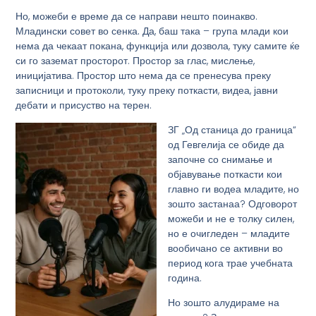
Но, можеби е време да се направи нешто поинакво.
Младински совет во сенка.
Да, баш така – група млади кои
нема да чекаат покана, функција или дозвола, туку самите ќе
си го заземат просторот. Простор за глас, мислење,
иницијатива. Простор што нема да се пренесува преку
записници и протоколи, туку преку
поткасти
, видеа, јавни
дебати и присуство на терен.
ЗГ „Од станица до граница“
од Гевгелија се обиде да
започне со снимање и
објавување поткасти кои
главно ги водеа младите, но
зошто застанаа? Одговорот
можеби и не е толку силен,
но е очигледен – младите
вообичано се активни во
период кога трае учебната
година.
Но зошто алудираме на