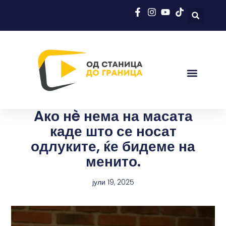
Aко нè нема на масата
каде што се носат
одлуките, ќе бидеме на
менито.
јули 19, 2025