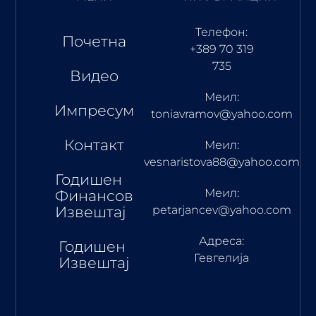
Телефон:
Почетна
+389 70 319
735
Видео
Меил:
Импресум
toniavramov@yahoo.com
Контакт
Меил:
vesnaristova88@yahoo.com
Годишен
Меил:
Финансов
Извештај
petarjancev@yahoo.com
Адреса:
Годишен
Гевгелија
Извештај