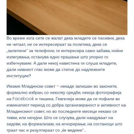
Во време кога сите се жалат дека младите се пасивни, дека
не читаат, не се интересираат за политика, дека се
„залепени“ за телефони, ги интересира само забава, ноќни
излегувања, останува едно прашање што упорно го
избегнуваме:
А дали некој навистина ги слуша младите,
дали нивниот глас може да стигне до надлежните
институции?
Имаме Младински совет – некаде запишан во законите,
формално избран, со неколку средби, некоја фотографија
на Facebook и тишина. Гевгелија може да се пофали во
изминатиот период со добра организираност и активност на
Младинскиот совет, но во последните месеци некако се
тивки, или нечујни. Што се случува, дали наидуваат на
ѕидови, на формализам, на игнорирање, на состаноци што
траат час и резултираат со „ќе видиме“…