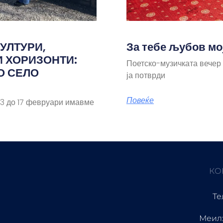
УЛТУРИ,
За тебе љубов мо
И ХОРИЗОНТИ:
Поетско-музичката вечер
О СЕЛО
ја потврди
Повеќе
 до 17 февруари имавме
КО
Те
Меил: