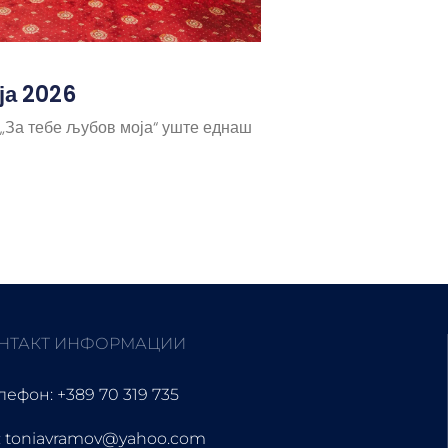
ја 2026
 „За тебе љубов моја“ уште еднаш
НТАКТ ИНФОРМАЦИИ
лефон: +389 70 319 735
 toniavramov@yahoo.com