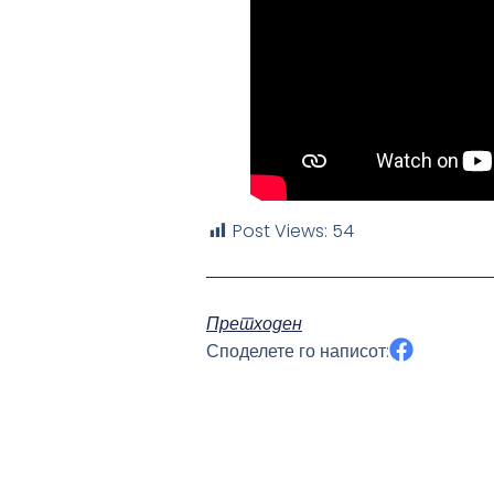
Post Views:
54
Претходен
Споделете го написот: