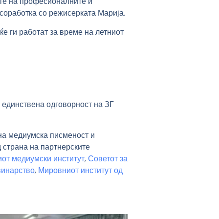
те на професионалните и
 соработка со режисерката Марија.
е ги работат за време на летниот
е единствена одговорност на ЗГ
на медиумска писменост и
 страна на партнерските
от медиумски институт
,
Советот за
винарство
,
Мировниот институт од