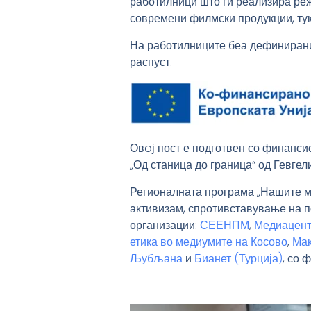
работилници што ги реализира ре
современи филмски продукции, тук
На работилниците беа дефинирани 
распуст.
Овoј пост е подготвен со финанси
„Од станица до граница“ од Гевгел
Регионалната програма „Нашите ме
активизам, спротивставување на п
организации:
СЕЕНПМ
,
Медиацент
етика во медиумите на Косово
,
Мак
Љубљана
и
Бианет (Турција)
, со 