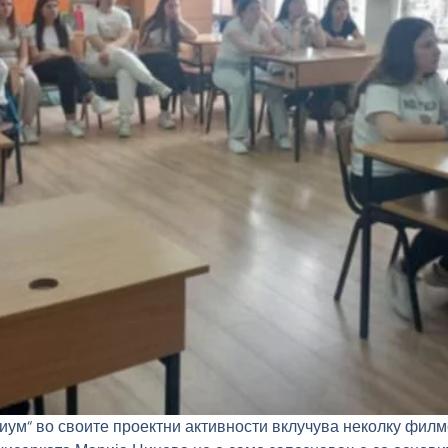
диум“ во своите проектни активности вклучува неколку филм