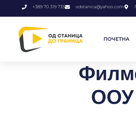
+389 70 319 735
odstanica@yahoo.com
ПОЧЕТНА
Филмс
ООУ 