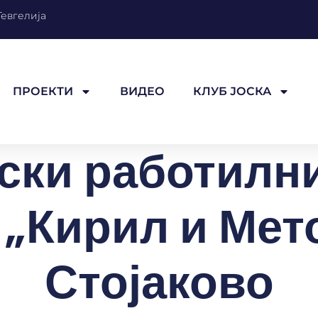
Гевгелија
ПРОЕКТИ
ВИДЕО
КЛУБ ЈОСКА
ки работилн
„Кирил и Мет
Стојаково