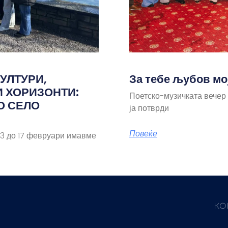
УЛТУРИ,
За тебе љубов мо
И ХОРИЗОНТИ:
Поетско-музичката вечер
О СЕЛО
ја потврди
Повеќе
 до 17 февруари имавме
КО