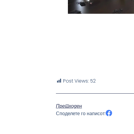
Post Views:
52
Претходен
Споделете го написот: