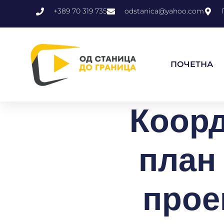
+389 70 319 735
odstanica@yahoo.com
ПОЧЕТНА
Коорд
план
прое