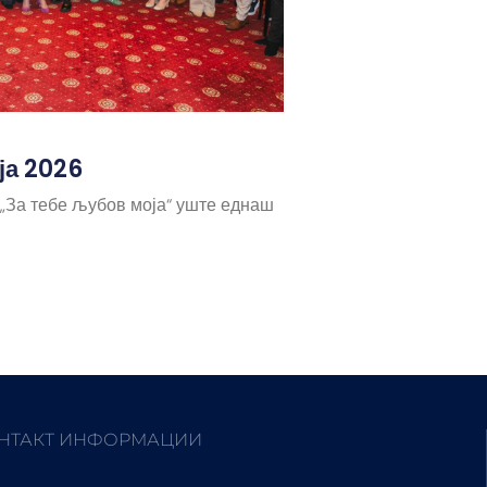
ја 2026
 „За тебе љубов моја“ уште еднаш
НТАКТ ИНФОРМАЦИИ