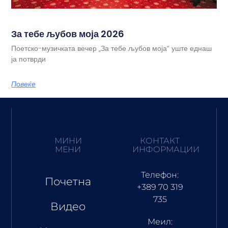
За тебе љубов моја 2026
Поетско-музичката вечер „За тебе љубов моја“ уште еднаш
ја потврди
Повеќе
МИНИ
КОНТАКТ
МЕНИ
ИНФОРМАЦИИ
Телефон:
Почетна
+389 70 319
735
Видео
Меил: