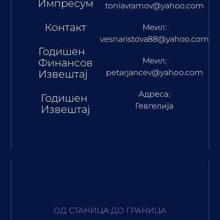
Импресум
toniavramov@yahoo.com
Контакт
Меил:
vesnaristova88@yahoo.com
Годишен
Меил:
Финансов
Извештај
petarjancev@yahoo.com
Адреса:
Годишен
Гевгелија
Извештај
ОД СТАНИЦА ДО ГРАНИЦА