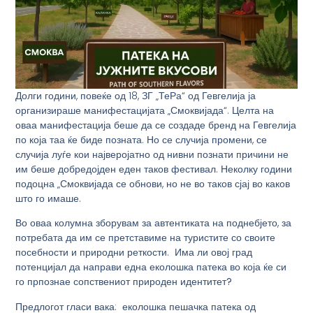
Долги години, повеќе од 18, ЗГ „ТеРа“ од Гевгелија ја
организираше манифестацијата „Смоквијада“. Целта на
оваа манифестација беше да се создаде бренд на Гевгелија
по која таа ќе биде позната. Но се случија промени, се
случија луѓе кои најверојатно од нивни познати причини не
им беше добредојден еден таков фестивал. Неколку години
подоцна „Смоквијада се обнови, но не во таков сјај во каков
што го имаше.
Во оваа колумна зборувам за автентиката на поднебјето, за
потребата да им се претставиме на туристите со своите
посебности и природни реткости. Има ли овој град
потенцијал да направи една
еколошка патека во која ќе си
го прпознае сопствениот природен идентитет
?
Предлогот гласи вака:
еколошка пешачка патека од