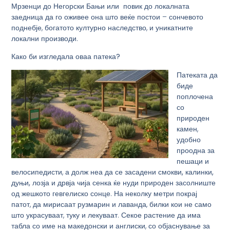
Мрзенци до Негорски Бањи
или повик до локалната
заедница да го оживее она што веќе постои – сончевото
поднебје, богатото културно наследство, и уникатните
локални производи.
Како би изгледа
ла
оваа патека?
Патеката да
биде
поплочена
со
природен
камен,
удобно
проодна за
пешаци и
велосипедисти, а долж неа да се засадени
смокви, калинки,
дуњи, лозја
и дрвја чија сенка ќе нуди природен засолниште
од жешкото гевгелиско сонце. На неколку метри покрај
патот, да мирисаат
рузмарин и лаванда
, билки кои не само
што украсуваат, туку и лекуваат. Секое растение да има
табла со
име на македонски и англиски
, со објаснување за