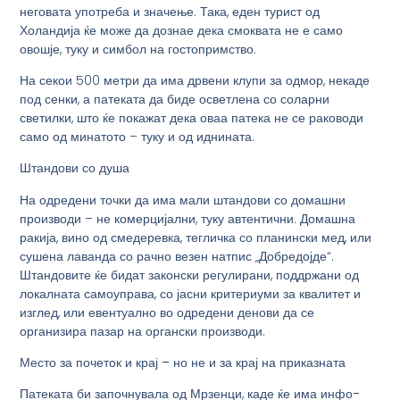
неговата употреба и значење. Така, еден турист од
Холандија ќе може да дознае дека смоквата не е само
овошје, туку и симбол на гостопримство.
На секои 500 метри да има
дрвени клупи за одмор
, некаде
под сенки, а патеката да биде осветлена со
соларни
светилки
, што ќе покажат дека оваа патека не се раководи
само од минатото – туку и од иднината.
Штандови со душа
На одредени точки да има
мали штандови со домашни
производи
– не комерцијални, туку автентични. Домашна
ракија, вино од смедеревка, тегличка со планински мед, или
сушена лаванда со рачно везен натпис „Добредојде“.
Штандовите ќе бидат законски регулирани, поддржани од
локалната самоуправа, со јасни критериуми за квалитет и
изглед, или евентуално во одредени денови да се
организира пазар на органски производи.
Место за почеток и крај – но не и за крај на приказната
Патеката би започнувала од Мрзенци, каде ќе има
инфо-