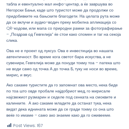
табла
и евентуално мал инфо-центар, а ќе завршува во
Негорски Бањи, каде што туристот може да продолжи со
придобивките на бањските благодети. На целата рута може
да се вклучи и
аудио-водич
преку мобилна апликација со
QR-кодови, или мапа со природни рамки за фотографирање
– „Поздрав од Гевгелија“ ќе стои како спомен и таг на секоја
слика.
Ова не е проект од луксуз. Ова е
инвестиција во нашата
автентичност
. Во време кога светот бара искуства, а не
сувенири, Гевгелија може да понуди токму тоа – патека што
не води само од точка А до точка Б, туку не носи во
време,
мирис, и вкус
.
Ако сакаме туристите да го запомнат ова место, нека биде
по тоа што овде пробале најдобриот мед, го мирисале
најсвежиот рузмарин и седеле под сенката на смоквите и
калинките. А ако сакаме младите да останат тука, нека
видат дека иднината може да се гради токму со она што
веќе го имаме – само ако знаеме како да го оживееме.
Post Views:
167