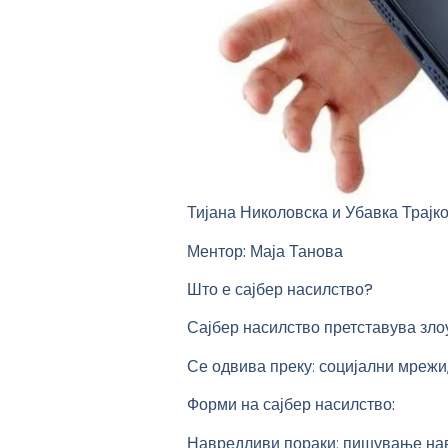
Тијана Николовска и Убавка Трајк
Ментор: Маја Танова
Што е сајбер насилство?
Сајбер насилство претставува зло
Се одвива преку: социјални мрежи,
Форми на сајбер насилство
:
Навредливи пораки: пишување на