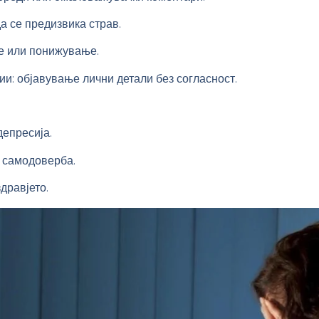
а се предизвика страв.
е или понижување.
: објавување лични детали без согласност.
депресија.
 самодоверба.
дравјето.