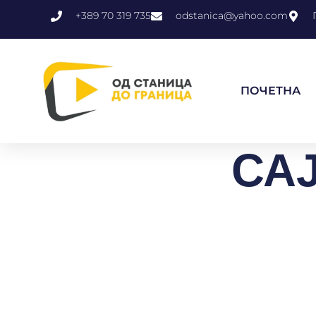
+389 70 319 735
odstanica@yahoo.com
ПОЧЕТНА
СА