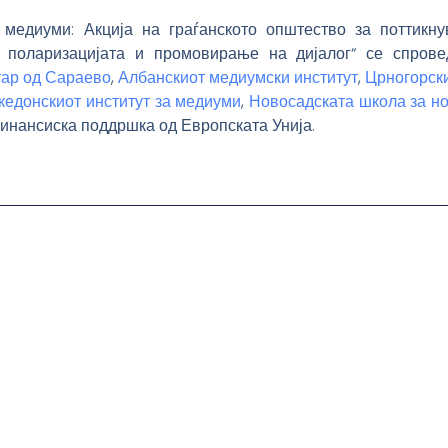
 медиуми: Акција на граѓанското општество за поттикн
а поларизацијата и промовирање на дијалог“ се спрове
ар од Сараево
,
Албанскиот медиумски институт
,
Црногорски
кедонскиот институт за медиуми
,
Новосадската школа за н
финансиска поддршка од Европската Унија.