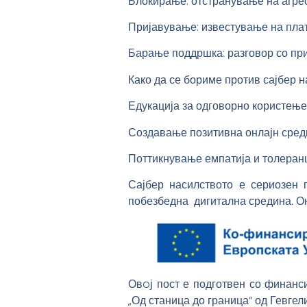
Блокирање: отстранување на агрес
Пријавување: известување на пла
Барање поддршка: разговор со приј
К
ако да се бориме против сајбер 
Едукација за одговорно користење 
Создавање позитивна онлајн сред
Поттикнување емпатија и толеранц
Сајбер насилството е сериозен
побезбедна дигитална средина. Онл
Овoј пост е подготвен со финанс
„Од станица до граница“ од Гевгел