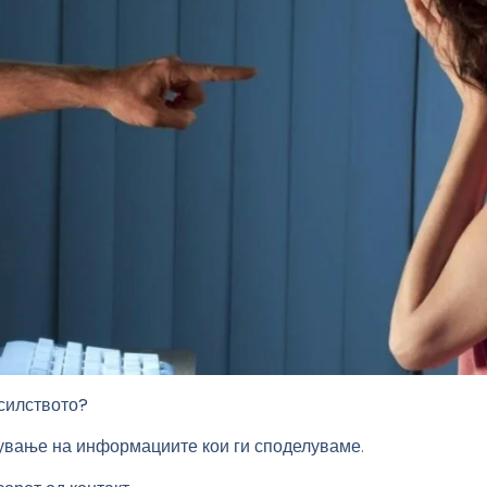
асилство
то
?
ување на информациите кои ги споделуваме.