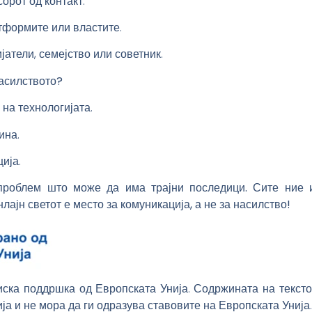
орот од контакт.
тформите или властите.
атели, семејство или советник.
насилството?
на технологијата.
ина.
ија.
 проблем што може да има трајни последици. Сите ние 
ајн светот е место за комуникација, а не за насилство!
иска поддршка од Европската Унија. Содржината на тексто
ија и не мора да ги одразува ставовите на Европската Унија.