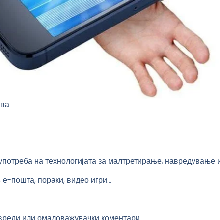
ова
употреба на технологијата за малтретирање, навредување 
 е-пошта, пораки, видео игри…
вреди или омаловажувачки коментари.