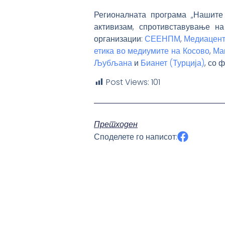
Регионалната програма „Нашите
активизам, спротивставување н
организации:
СЕЕНПМ
,
Медиацент
етика во медиумите на Косово
,
Ма
Љубљана
и
Бианет (Турција)
, со 
Post Views:
101
Претходен
Споделете го написот: