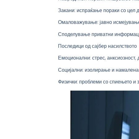
Закани: испраќање пораки со цел д
Омаловажување: јавно исмејувањ
Споделување приватни информации
Последици од сајбер насилството
Емоционални: стрес, анксиозност, 
Социјални: изолирање и намалена
Физички: проблеми со спиењето и з