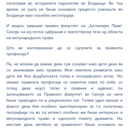
посетував во истурените паралелки во Богданци. Во тоа
време, сѐ уште не беше основано средното училиште во
Богданци како посебна институција.
И крајно, завршив правен факултет на „Јустинијан Први“
Скопје, на кој потоа одбранив и магистерска теза од областа
на меѓународното право.
Што ве инспирираше да се одлучите за правната
професија?
Па, не можам да кажам дека сум сонувал како дете дека ќе
се занимавам како правник. Мои омилени реквизити како
дете ми беа фудбалската топка и географскиот атлас. Но,
некако правната професија се наметна сама по себе, со
оглед дека мојот татко е правник и адвокат, па
запишувањето на Правниот факултет во Скопје се чини
беше природен, но и рационален пат. Голем удел имаше и
фактот дека бев особено заинтересиран за т.н. политичка
географија, па во тој котекст особено ми беше интересно и
меѓународното право и односите помеѓу државите. Но,
мислам дека желбата за правичност беше основата на