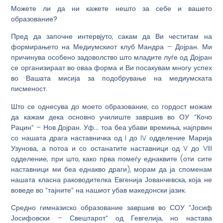
Можете ли да ни кажете нешто за себе и вашето
образование?
Пред да започне интервјуто, сакам да Ви честитам на
формирањето на Медиумскиот клуб Мандра – Дојран. Ми
причинува особено задоволство што младите луѓе од Дојран
се организираат во оваа форма и Ви посакувам многу успех
во Вашата мисија за подобрување на медиумската
писменост.
Што се однесува до моето образование, со гордост можам
да кажам дека основно училиште завршив во ОУ “Кочо
Рацин“ – Нов Дојран. Уф… тоа беа убави времиња, најпрвин
со нашата драга наставничка од I до IV одделение Марија
Узунова, а потоа и со останатите наставници од V до VIII
одделение, при што, како прва помеѓу еднаквите (оти сите
наставници ми беа еднакво драги), морам да ја споменам
нашата класна раководителка Евгенија Јованчевска, која не
воведе во “тајните“ на нашиот убав македонски јазик.
Средно гимназиско образование завршив во СОУ “Јосиф
Јосифовски – Свештарот“ од Гевгелија, но настава