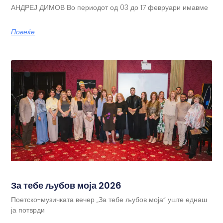
АНДРЕЈ ДИМОВ Во периодот од 03 до 17 февруари имавме
Повеќе
За тебе љубов моја 2026
Поетско-музичката вечер „За тебе љубов моја“ уште еднаш
ја потврди