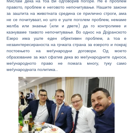
Мислам дека на тоа Ви одговорив погоре. Не е проблем
правото, проблем е неговото непочитување. Нашите закони
за заштита на животната средина се прилично строги, ама
не се почитуваат, но што е уште поголем проблем, немаме
желба или знаење (или и двете) да го контролиме и
казнуваме таквото непочитување. Во однос на Дојранското
Езеро има уште еден објективен проблем, а тоа е
незаинтересираноста на грчката страна за езерото и покрај
постоењето на меѓународни договори. Од моето
образование за жал сфатив дека во меѓународните односи,
меѓународното право не помага многу, туку само
меѓународната политика…