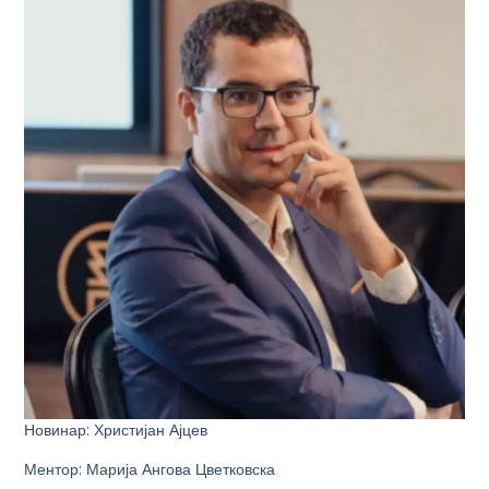
Новинар
:
Христијан Ајцев
Ментор
:
Марија Ангова Цветковска