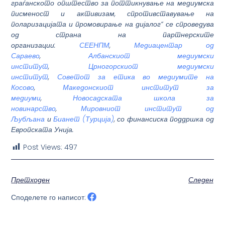
граѓанското општество за поттикнување на медиумска
писменост и активизам, спротивставување на
поларизацијата и промовирање на дијалог“ се спроведува
од страна на партнерските
организации:
СЕЕНПМ
,
Медиацентар од
Сараево
,
Албанскиот медиумски
институт
,
Црногорскиот медиумски
институт
,
Советот за етика во медиумите на
Косово
,
Македонскиот институт за
медиуми
,
Новосадската школа за
новинарство
,
Мировниот институт од
Љубљана
и
Бианет (Турција)
, со финансиска поддршка од
Европската Унија.
Post Views:
497
Претходен
Следен
Споделете го написот: