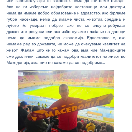
или заобиколувајќи го законите, нема да стигнеме никаде.
Ако не ги избереме најдобрите наставници или доктори,
нема да имаме добро образование и здравство; ако фрламе
ѓубре насекаде, нема да имаме чиста животиа средина и
луѓето ќе умираат побрзо; ако не се злоупотребуваат
државните ресурси или ако избегнуваме плаќање на даноци
нема да имаме подобра економија. Едноставно е, ако
немаме ред во државата, не може да очекуваме квалитет на
живот. Жалам што ќе го кажам ова, ама ние Македонците
сме дволични: сакаме да се подобри квалитетот на живот во
Македонија, ама ние не сакаме да се подобриме…