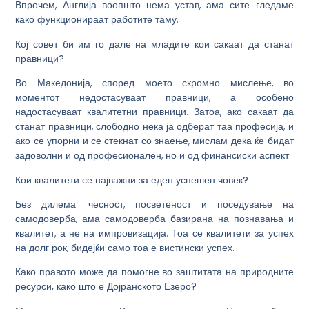
Впрочем, Англија воопшто нема устав, ама сите гледаме
како функционираат работите таму.
Кој совет би им го дале на младите кои сакаат да станат
правници?
Во Македонија, според моето скромно мислење, во
моментот недостасуваат правници, а особено
надостасуваат квалитетни правници. Затоа, ако сакаат да
станат правници, слободно нека ја одберат таа професија, и
ако се упорни и се стекнат со знаење, мислам дека ќе бидат
задоволни и од професионален, но и од финансиски аспект.
Кои квалитети се најважни за еден успешен човек?
Без дилема: чесност, посветеност и поседување на
самодоверба, ама самодоверба базирана на познавања и
квалитет, а не на импровизација. Тоа се квалитети за успех
на долг рок, бидејќи само тоа е вистински успех.
Како правото може да помогне во заштитата на природните
ресурси, како што е Дојранското Езеро?