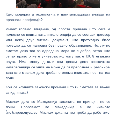
Како модерната технологија и дигитализацијата влијаат на
правната професија?
Имаат големо влијание, од проста причина што сега е
полесно со вештачката интелегенција да се состави договор
или некој друг писмен документ, што претходно било
потешко да се направи без правно образование. Но, лично
сметам дека тоа во одредена мера не е добро, затоа што
сепак правото не е универзално, ниту пак е 100% егзактна
наука. Има многу детали кои ценам дека вештачката
интелегенција сѐ уште не може да ги препознае и резонира,
така што мислам дека треба поголема внимателност на тоа
поле.
Кои се клучните законски промени што ги сметате за важни
за иднината?
Мислам дека во Македонија законите, во принцип, не се
лоши. Проблемот во Македонија е во нивното
(не)спроведување. Мислам дека на тоа треба да работиме.