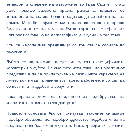
телефон и следење на автобусите во Град Скопје. Тогаш
уште немаше развиено правна рамка за плаќање со
телефон, и навистина беше предизвик да се работи на таа
рамка. Можеби најмногу ми остава впечаток тој проект
бидејќи кога ќе платам автобуска карта со телефон, ми
навираат сеќавања на долготрајните дискусии на таа тема.
Кои се најголемите предизвици со кои сте се соочиле во
кариерата?
Луѓето се најголемиот предизвик, односно специфичните
карактери на луѓето. Не сме сите исти, така што најголемиот
предизвик е да се прилагодите на различните карактери на
луѓето кои имаат влијание врз твоето работење, а со цел да
се постигнат најдобрите резултати.
Како правото може да придонесе за подобрување на
квалитетот на живот во заедницата?
Правото е основата. Ако се почитуваат законите, ќе имаме
подобро образование, подобро здравство, подобра животна
средина, подобра економија итн. Вака, кршејќи ги законите