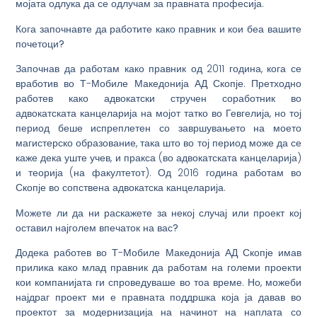
мојата одлука да се одлучам за правната професија.
Кога започнавте да работите како правник и кои беа вашите
почетоци?
Започнав да работам како правник од 2011 година, кога се
вработив во Т-Мобиле Македонија АД Скопје. Претходно
работев како адвокатски стручен соработник во
адвокатската канцеларија на мојот татко во Гевгелија, но тој
период беше испреплетен со завршувањето на моето
магистерско образование, така што во тој период може да се
каже дека уште учев, и пракса (во адвокатската канцеларија)
и теорија (на факултетот). Од 2016 година работам во
Скопје во сопствена адвокатска канцеларија.
Можете ли да ни раскажете за некој случај или проект кој
оставил најголем впечаток на вас?
Додека работев во Т-Мобиле Македонија АД Скопје имав
прилика како млад правник да работам на големи проекти
кои компанијата ги спроведуваше во тоа време. Но, можеби
најдраг проект ми е правната поддршка која ја давав во
проектот за модернизација на начинот на наплата со