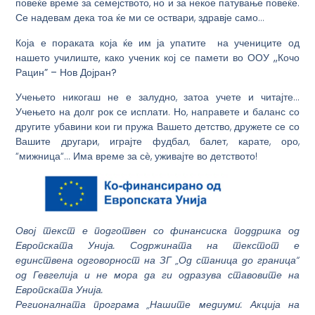
повеќе време за семејството, но и за некое патување повеќе.
Се надевам дека тоа ќе ми се оствари, здравје само…
Која е пораката која ќе им ја упатите на учениците од
нашето училиште, како ученик кој се памети во ООУ ,,Кочо
Рацин
” –
Нов Дојран?
Учењето никогаш не е залудно, затоа учете и читајте…
Учењето на долг рок се исплати. Но, направете и баланс со
другите убавини кои ги пружа Вашето детство, дружете се со
Вашите другари, играјте фудбал, балет, карате, оро,
“мижница“… Има време за сѐ, уживајте во детството!
Овој текст е подготвен со финансиска поддршка од
Европската Унија. Содржината на текстот е
единствена одговорност на ЗГ „Од станица до граница“
од Гевгелија и не мора да ги одразува ставовите на
Европската Унија.
Регионалната програма „Нашите медиуми: Акција на