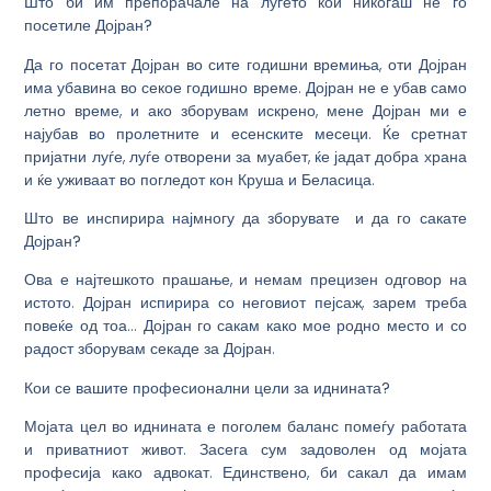
Што би им препорачале на луѓето кои никогаш не го
посетиле Дојран?
Да го посетат Дојран во сите годишни времиња, оти Дојран
има убавина во секое годишно време. Дојран не е убав само
летно време, и ако зборувам искрено, мене Дојран ми е
најубав во пролетните и есенските месеци. Ќе сретнат
пријатни луѓе, луѓе отворени за муабет, ќе јадат добра храна
и ќе уживаат во погледот кон Круша и Беласица.
Што ве инспирира најмногу да зборувате и да го сакате
Дојран?
Ова е најтешкото прашање, и немам прецизен одговор на
истото. Дојран испирира со неговиот пејсаж, зарем треба
повеќе од тоа… Дојран го сакам како мое родно место и со
радост зборувам секаде за Дојран.
Кои се вашите професионални цели за иднината?
Мојата цел во иднината е поголем баланс помеѓу работата
и приватниот живот. Засега сум задоволен од мојата
професија како адвокат. Единствено, би сакал да имам