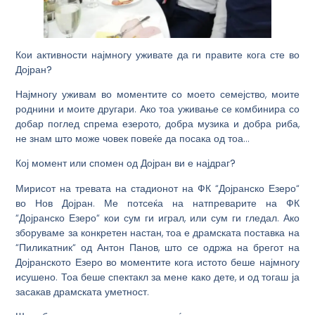
Кои активности најмногу уживате да ги правите кога сте во
Дојран?
Најмногу уживам во моментите со моето семејство, моите
роднини и моите другари. Ако тоа уживање се комбинира со
добар поглед спрема езерото, добра музика и добра риба,
не знам што може човек повеќе да посака од тоа…
Кој момент или спомен од Дојран ви е најдраг?
Мирисот на тревата на стадионот на ФК “Дојранско Езеро“
во Нов Дојран. Ме потсеќа на натпреварите на ФК
“Дојранско Езеро“ кои сум ги играл, или сум ги гледал. Ако
зборуваме за конкретен настан, тоа е драмската поставка на
“Пиликатник“ од Антон Панов, што се одржа на брегот на
Дојранското Езеро во моментите кога истото беше најмногу
исушено. Тоа беше спектакл за мене како дете, и од тогаш ја
засакав драмската уметност.