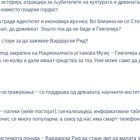
 историја, атракција за љубителите на културата и древната
 наместо градски гордост.
 гради идентитет и економија врз неа. Во близина ни се Сто
чат, да доживеат. Зошто тоа да не биде и Гевгелија?
 стори за да заживее Вардарски Рид?
 под закрилна на Националната установа Музеј – Гевгелија 
 но колку и дали имаат средства за тоа. Ние може само да
е истражувања
– со поддршка од државата, научните инстит
– патеки (веќе постојат), сигнализација, информативни таб
енес се многу популарни, а секој од нас има смарт-телефон
истичката понуда
– Вардарски Рид да стане дел од мапата з