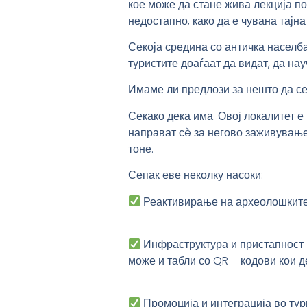
кое може да стане жива лекција по
недостапно, како да е чувана тајна
Секоја средина со античка населба
туристите доаѓаат да видат, да нау
Имаме ли предлози за нешто да се
Секако дека има. Овој локалитет е
направат сè за негово заживување,
тоне.
Сепак еве неколку насоки:
Реактивирање на археолошкит
Инфраструктура и пристапност
може и табли со QR – кодови кои д
Промоција и интеграција во тур