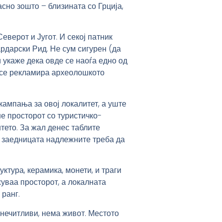
асно зошто – близината со Грција,
Северот и Југот. И секој патник
рдарски Рид. Не сум сигурен (да
 укаже дека овде се наоѓа едно од
а се рекламира археолошкото
ампања за овој локалитет, а уште
е просторот со туристичко-
тето. За жал денес таблите
на заедницата надлежните треба да
ктура, керамика, монети, и траги
жуваа просторот, а локалната
 ранг.
нечитливи, нема живот. Местото