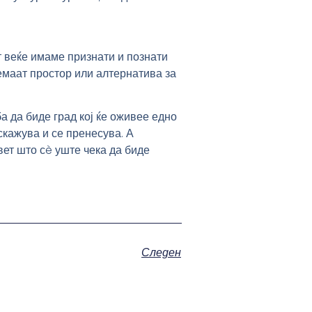
т веќе имаме признати и познати
емаат простор или алтернатива за
ба да биде град кој ќе оживее едно
аскажува и се пренесува. А
вет што сè уште чека да биде
Следен