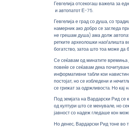
Гевгелија отсекогаш важела за едн
и автопатот Е-75.
Гевгелија е град со душа, со тради
намерник ако добро се загледа при
не грешам душа) ама долж автопато
ретките археолошки наоѓалишта во
богатство, затоа што тоа може да 
Се сеќавам од минатите времиња д
повеќе се сеќавам дека почитуван
информативни табли кои навистина
постојат, но се избледени и нечит
се грижат за одржливоста. Но кај н
Под земјата на Вардарски Рид се к
од култури што се менувале, но се
јавност со надеж гледаше кон можн
Но денес, Вардарски Рид тоне во 