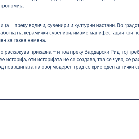
трономија.
ница
– преку водичи, сувенири и културни настани. Во градо
работка на керамички сувенири, имаме манифестации кои н
ен за таква намена.
то раскажува приказна
– и тоа преку Вардарски Рид, тој тре
е историја, оти историјата не се создава, таа се чува, се р
д површината на овој модерен град се крие еден антички с