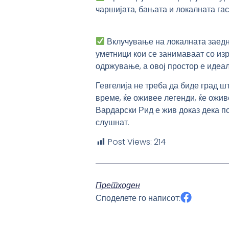
чаршијата, бањата и локалната гас
Вклучување на локалната заед
уметници кои се занимаваат со из
одржување, а овој простор е идеал
Гевгелија не треба да биде
град ш
време, ќе оживее легенди, ќе оживе
Вардарски Рид е жив доказ дека по
слушнат.
Post Views:
214
Претходен
Споделете го написот: