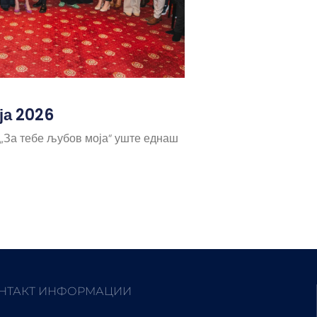
ја 2026
 „За тебе љубов моја“ уште еднаш
НТАКТ ИНФОРМАЦИИ