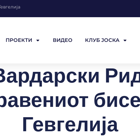
Гевгелија
ПРОЕКТИ
ВИДЕО
КЛУБ ЈОСКА
Вардарски Рид
равениот бисе
Гевгелија