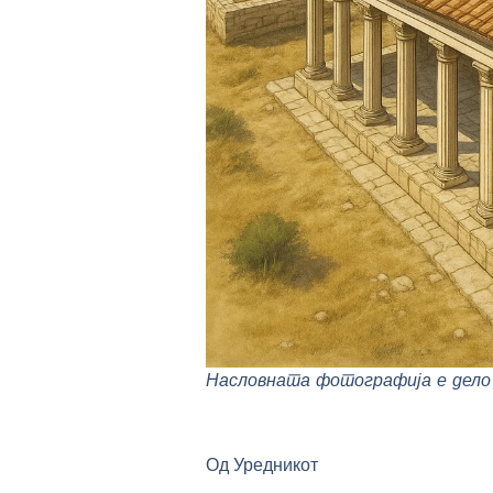
Насловната фотографија е дело 
Од Уредникот