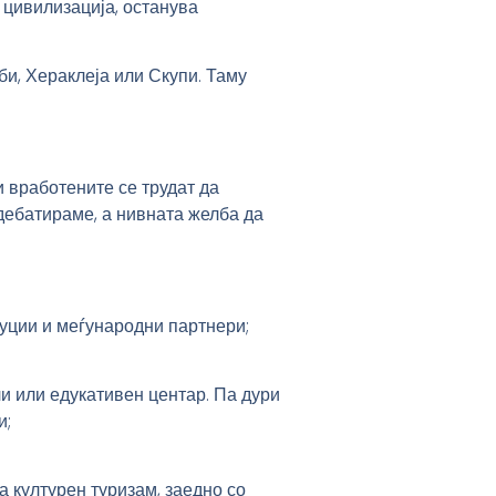
 цивилизација, останува
би, Хераклеја или Скупи. Таму
и вработените се трудат да
 дебатираме, а нивната желба да
уции и меѓународни партнери;
ли или едукативен центар. Па дури
и;
а културен туризам, заедно со