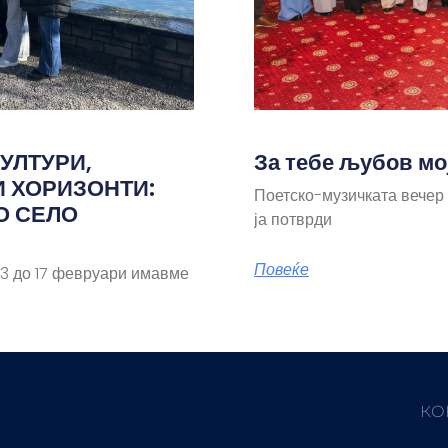
УЛТУРИ,
За тебе љубов мо
И ХОРИЗОНТИ:
Поетско-музичката вечер
О СЕЛО
ја потврди
Повеќе
 до 17 февруари имавме
КО