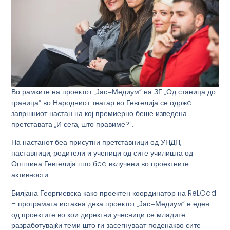
Во рамките на проектот „Јас=Медиум“ на ЗГ „Од станица до
граница“ во Народниот театар во Гевгелија се одржa
завршниот настан на кој премиерно беше изведена
претставата „И сега, што правиме?“.
На настанот беа присутни претставници од УНДП,
наставници, родители и ученици од сите училишта од
Општина Гевгелија што бea вклучени во проектните
активности.
Билјана Георгиевска како проектен координатор на ReLOad
– програмата истакна дека проектот „Јас=Медиум“ е еден
од проектите во кои директни учесници се младите
разработувајќи теми што ги засегнуваат поденакво сите