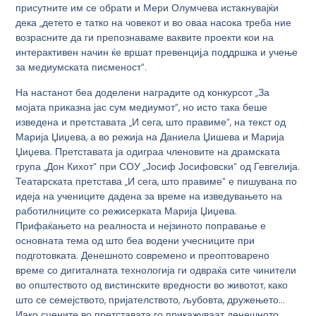
присутните им се обрати и Мери Олумчева истакнувајќи
дека „детето е татко на човекот и во оваа насока треба ние
возрасните да ги препознаваме ваквите проекти кои на
интерактивен начин ќе вршат превенциј,а поддршка и учење
за медиумската писменост“.
На настанот беа доделени наградите од конкурсот „За
мојата приказна јас сум медиумот“, но исто така беше
изведена и претставата „И сега, што правиме“, на текст од
Марија Џиџева, а во режија на Даниела Џишева и Марија
Џиџева. Претставата ја одиграа членовите на драмската
група „Дон Кихот“ при СОУ „Јосиф Јосифовски“ од Гевгелија.
Театарската претстава „И сега, што правиме“ е пишувана по
идеја на учениците дадена за време на изведувањето на
работилниците со режисерката Марија Џиџева.
Прифаќањето на реалноста и нејзиното поправање е
основната тема од што беа водени учесниците при
подготовката. Денешното современо и преоптоварено
време со дигиталната технологија ги одвраќа сите чинители
во општеството од вистинските вредности во животот, како
што се семејството, пријателството, љубовта, дружењето…
Иако сцените во претставата го прикажуваат денешното