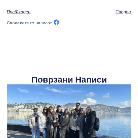
Претходен
Следен
Споделете го написот:
Поврзани Написи