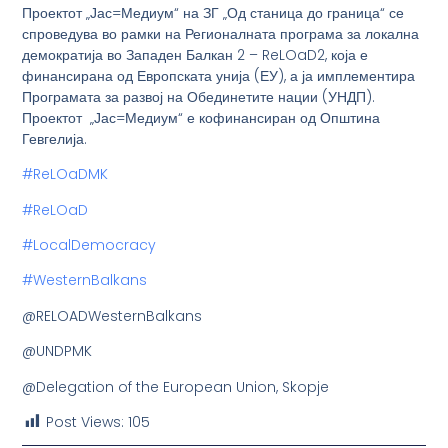
Проектот „Јас=Медиум“ на ЗГ „Од станица до граница“ се
спроведува во рамки на Регионалната програма за локална
демократија во Западен Балкан 2 – ReLOaD2, која е
финансирана од Европската унија (ЕУ), а ја имплементира
Програмата за развој на Обединетите нации (УНДП).
Проектот „Јас=Медиум“ е кофинансиран од Општина
Гевгелија.
#ReLOaDMK
#ReLOaD
#LocalDemocracy
#WesternBalkans
@RELOADWesternBalkans
@UNDPMK
@Delegation of the European Union, Skopje
Post Views:
105