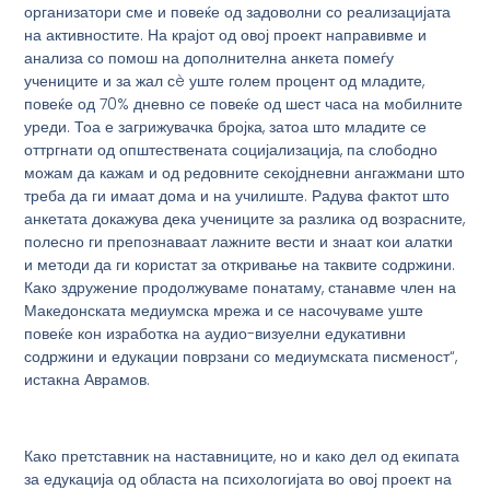
организатори сме и повеќе од задоволни со реализацијата
на активностите. На крајот од овој проект направивме и
анализа со помош на дополнителна анкета помеѓу
учениците и за жал сè уште голем процент од младите,
повеќе од 70% дневно се повеќе од шест часа на мобилните
уреди. Тоа е загрижувачка бројка, затоа што младите се
оттргнати од општествената социјализација, па слободно
можам да кажам и од редовните секојдневни ангажмани што
треба да ги имаат дома и на училиште. Радува фактот што
анкетата докажува дека учениците за разлика од возрасните,
полесно ги препознаваат лажните вести и знаат кои алатки
и методи да ги користат за откривање на таквите содржини.
Како здружение продолжуваме понатаму, станавме член на
Македонската медиумска мрежа и се насочуваме уште
повеќе кон изработка на аудио-визуелни едукативни
содржини и едукации поврзани со медиумската писменост“,
истакна Аврамов.
Како претставник на наставниците, но и како дел од екипата
за едукација од областа на психологијата во овој проект на