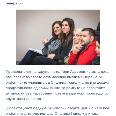
генерации.
Претседателот на здружението, Тони Аврамов, истакна дека
овој проект во своето осуммесечно имплементирање ги
опфати сите училишта од Општина Гевгелија, но и ја докажа
продуктивноста од причина што во рамките на проектните
активности беа изработени повеќе медиумски производи со
едукативен карактер.
„Проектот „Јас=Медиум“ ја исполни својата цел. Со него беа
опфатени сите училишта во Општина Гевгелија и како