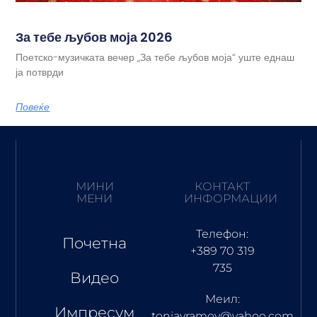
За тебе љубов моја 2026
Поетско-музичката вечер „За тебе љубов моја“ уште еднаш
ја потврди
Повеќе
МИНИ
КОНТАКТ
МЕНИ
ИНФОРМАЦИИ
Телефон:
Почетна
+389 70 319
735
Видео
Меил:
Импресум
toniavramov@yahoo.com