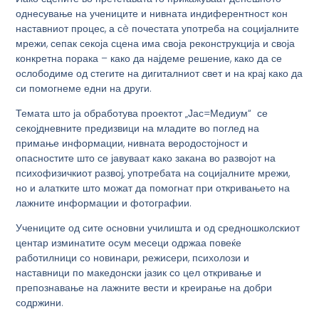
однесување на учениците и нивната индиферентност кон
наставниот процес, а сè почестата употреба на социјалните
мрежи, сепак секоја сцена има своја реконструкција и своја
конкретна порака – како да најдеме решение, како да се
ослободиме од стегите на дигиталниот свет и на крај како да
си помогнеме едни на други.
Темата што ја обработува проектот „Јас=Медиум“ се
секојдневните предизвици на младите во поглед на
примање информации, нивната веродостојност и
опасностите што се јавуваат како закана во развојот на
психофизичкиот развој, употребата на социјалните мрежи,
но и алатките што можат да помогнат при откривањето на
лажните информации и фотографии.
Учениците од сите основни училишта и од средношколскиот
центар изминатите осум месеци одржаа повеќе
работилници со новинари, режисери, психолози и
наставници по македонски јазик со цел откривање и
препознавање на лажните вести и креирање на добри
содржини.