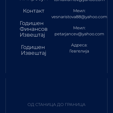
Контакт
Меил:
vesnaristova88@yahoo.com
Годишен
Меил:
Финансов
Извештај
petarjancev@yahoo.com
Адреса:
Годишен
Гевгелија
Извештај
ОД СТАНИЦА ДО ГРАНИЦА