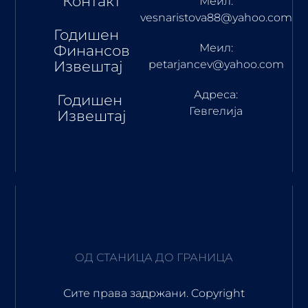
Контакт
Меил:
vesnaristova88@yahoo.com
Годишен
Меил:
Финансов
Извештај
petarjancev@yahoo.com
Адреса:
Годишен
Гевгелија
Извештај
ОД СТАНИЦА ДО ГРАНИЦА
Сите права задржани. Copyright