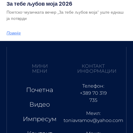
За тебе љубов моја 2026
Поетско-музичката вечер „За тебе љубов моја“ уште еднаш
ја потврди
Повеќе
МИНИ
КОНТАКТ
МЕНИ
ИНФОРМАЦИИ
Телефон:
Почетна
+389 70 319
735
Видео
Меил:
Импресум
toniavramov@yahoo.com