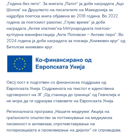
„Година без лето“. За книгата „Патот“ ја доби наградата „Ацо
Шопов“ на Друштвото на писателите на Македонија за
најдобра поетска книга објавена во 2018 година. Во 2022
година за поетскиот ракопис „Глуво време“ ја доби
наградата „Антев златник“на Meѓународната поетско-
културна манифестација „Анте Поповски – Антево перо“. Во
2024 година ја доби наградата за поезија „Книжевен круг“ од
Битолски книжевен круг.
Овoј пост е подготвен со финансиска поддршка од
Европската Унија. Содржината на текстот е единствена
одговорност на ЗГ „Од станица до граница“ од Гевгелија и
не мора да ги одразува ставовите на Европската Унија.
Регионалната програма „Нашите медиуми: Акција на
граѓанското општество за поттикнување на медиумска
писменост и активизам, спротивставување на
поларизацијата и промовирање на дијалог“ се спроведува