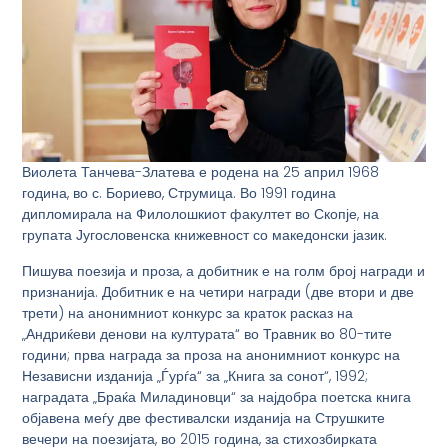
Виолета Танчева-Златева е родена на 25 април 1968
година, во с. Бориево, Струмица. Во 1991 година
дипломирала на Филолошкиот факултет во Скопје, на
групата Југословенска книжевност со македонски јазик.
Пишува поезија и проза, а добитник е на голм број награди и
признанија. Добитник е на четири награди (две втори и две
трети) на анонимниот конкурс за краток расказ на
„Андриќеви денови на културата“ во Травник во 80-тите
години; прва награда за проза на анонимниот конкурс на
Независни изданија „Ѓурѓа“ за „Книга за сонот“, 1992;
наградата „Браќа Миладиновци“ за најдобра поетска книга
објавена меѓу две фестивалски изданија на Струшките
вечери на поезијата, во 2015 година, за стихозбирката