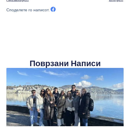
Споделете го написот:
Поврзани Написи