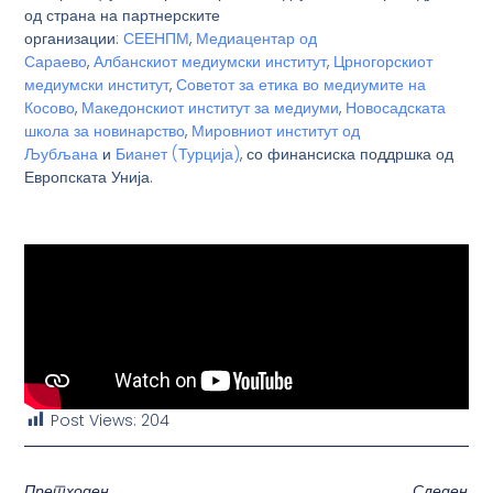
од страна на партнерските
организации:
СЕЕНПМ
,
Медиацентар од
Сараево
,
Албанскиот медиумски институт
,
Црногорскиот
медиумски институт
,
Советот за етика во медиумите на
Косово
,
Македонскиот институт за медиуми
,
Новосадската
школа за новинарство
,
Мировниот институт од
Љубљана
и
Бианет (Турција)
, со финансиска поддршка од
Европската Унија.
Post Views:
204
Претходен
Следен